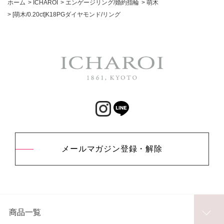
ホーム
>
ICHAROI
>
エンゲージリング/婚約指輪
>
萌木
>
[萌木/0.20ct]K18PGダイヤモンド/リング
メールマガジン登録・解除
商品一覧