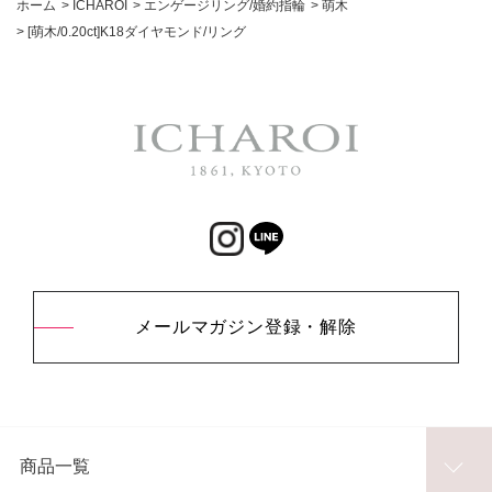
ホーム
>
ICHAROI
>
エンゲージリング/婚約指輪
>
萌木
>
[萌木/0.20ct]K18ダイヤモンド/リング
メールマガジン登録・解除
商品一覧