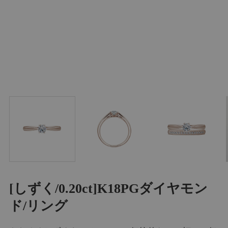
[しずく/0.20ct]K18PGダイヤモン
ド/リング