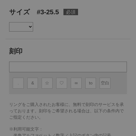
サイズ #3-25.5
刻印
.
&
☆
♡
∞
to
空白
リングをご購入されたお客様に、無料で刻印のサービスを承
っております。
刻印をご希望される場合は、以下の条件内で
ご指定ください。
※利用可能文字：
半角アルファベット／数字／上記のボタン内の記号