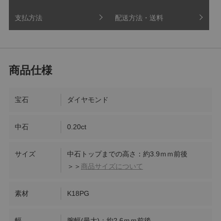
支払方法
配送方法・送料
宝石
ダイヤモンド
中石
0.20ct
サイズ
中石トップまでの高さ：約3.9ｍｍ前後
＞＞
商品サイズについて
素材
K18PG
幅
腕幅(最大)：約2.6ｍｍ前後