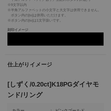
※
9
文字以内
※半角アルファベットの小文字と大文字は併用できません。
ボタン内の[to]は併用いただけます。
※ボタン内の[to]は1文字扱いです。
刻印イメージ
仕上がりイメージ
[しずく/0.20ct]K18PGダイヤモ
ンド/リング
カラー
ピンクゴールド