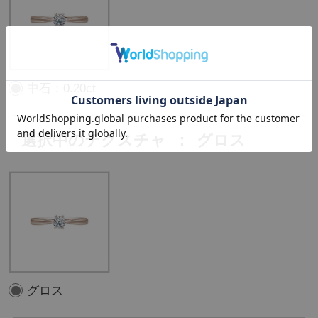
中石：0.20ct
選択中のテクスチャ
：
グロス
グロス