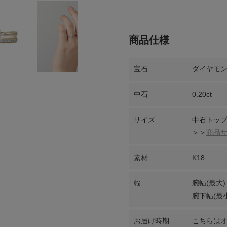
宝石
ダイヤモ
中石
0.20ct
サイズ
中石トップ
＞＞
商品
素材
K18
幅
腕幅(最大)
腕下幅(最小
お届け時期
こちらは