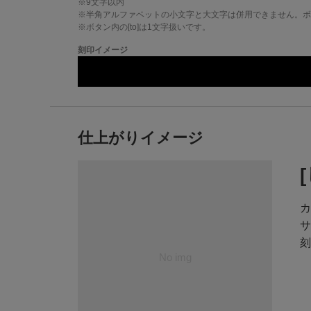
※
9
文字以内
※半角アルファベットの小文字と大文字は併用できません。ボタ
※ボタン内の[to]は1文字扱いです。
刻印イメージ
仕上がりイメージ
カ
サ
刻