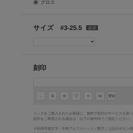
グロス
サイズ #3-25.5
刻印
.
&
☆
♡
∞
to
空白
リングをご購入されたお客様に、無料で刻印のサービスを承っ
刻印をご希望される場合は、以下の条件内でご指定ください。
※利用可能文字：
半角アルファベット／数字／上記のボタン内