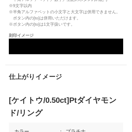
※
9
文字以内
※半角アルファベットの小文字と大文字は併用できません。
ボタン内の[to]は併用いただけます。
※ボタン内の[to]は1文字扱いです。
刻印イメージ
仕上がりイメージ
[ケイトウ/0.50ct]Ptダイヤモン
ド/リング
カラー
プラチナ