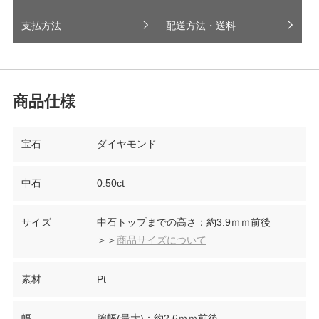
支払方法
配送方法・送料
宝石
ダイヤモンド
中石
0.50ct
サイズ
中石トップまでの高さ：約3.9ｍｍ前後
＞＞
商品サイズについて
素材
Pt
幅
腕幅(最大)：約2.6ｍｍ前後