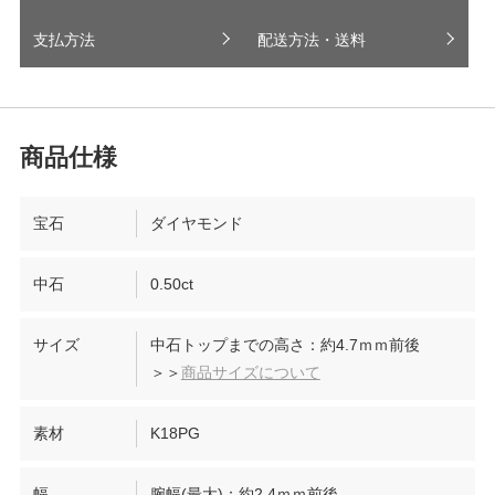
支払方法
配送方法・送料
宝石
ダイヤモンド
中石
0.50ct
サイズ
中石トップまでの高さ：約4.7ｍｍ前後
＞＞
商品サイズについて
素材
K18PG
幅
腕幅(最大)：約2.4ｍｍ前後