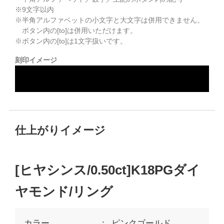
※
9
文字以内
※半角アルファベットの小文字と大文字は併用できません。
ボタン内の[to]は併用いただけます。
※ボタン内の[to]は1文字扱いです。
刻印イメージ
仕上がりイメージ
[ヒヤシンス/0.50ct]K18PGダイ
ヤモンド/リング
カラー
ピンクゴールド