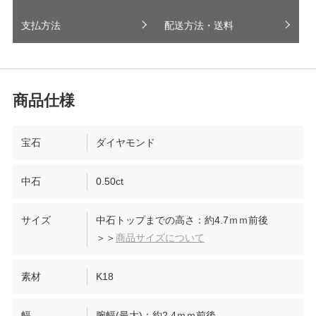
支払方法
配送方法・送料
宝石
ダイヤモンド
中石
0.50ct
サイズ
中石トップまでの高さ：約4.7ｍｍ前後
＞＞
商品サイズについて
素材
K18
幅
腕幅(最大)：約2.4ｍｍ前後