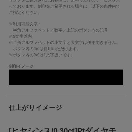
リングをご購入されたお客様に、無料で刻印のサービスを承
っております。
刻印をご希望される場合は、以下の条件内で
ご指定ください。
※利用可能文字：
半角アルファベット／数字／上記のボタン内の記号
※
9
文字以内
※半角アルファベットの小文字と大文字は併用できません。
ボタン内の[to]は併用いただけます。
※ボタン内の[to]は1文字扱いです。
刻印イメージ
仕上がりイメージ
[ヒヤシンス/0.30ct]Ptダイヤモ