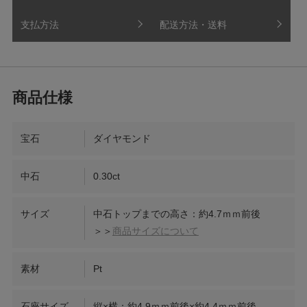
支払方法
配送方法・送料
宝石
ダイヤモンド
中石
0.30ct
サイズ
中石トップまでの高さ：約4.7ｍｍ前後
＞＞
商品サイズについて
素材
Pt
石座サイズ
縦×横：約4.9ｍｍ前後×約4.4ｍｍ前後