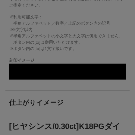
ご指定ください。
※利用可能文字：
半角アルファベット／数字／上記のボタン内の記号
※
9
文字以内
※半角アルファベットの小文字と大文字は併用できません。
ボタン内の[to]は併用いただけます。
※ボタン内の[to]は1文字扱いです。
刻印イメージ
仕上がりイメージ
[ヒヤシンス/0.30ct]K18PGダイ