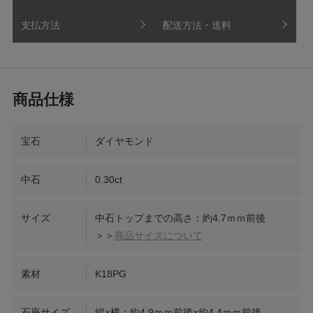
支払方法
配送方法・送料
宝石
ダイヤモンド
中石
0.30ct
サイズ
中石トップまでの高さ：約4.7ｍｍ前後
＞＞
商品サイズについて
素材
K18PG
石座サイズ
縦×横：約4.9ｍｍ前後×約4.4ｍｍ前後