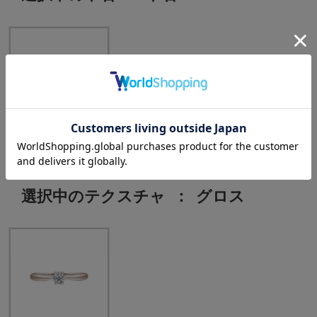
中石：0.30ct
選択中のテクスチャ
：
グロス