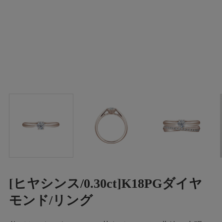
[ヒヤシンス/0.30ct]K18PGダイヤ
モンド/リング