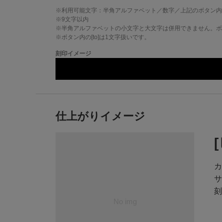
※利用可能文字：
半角アルファベット／数字／上記のボタン内
※
9
文字以内
※半角アルファベットの小文字と大文字は併用できません。ボタ
※ボタン内の[to]は1文字扱いです。
刻印イメージ
仕上がりイメージ
カ
サ
刻