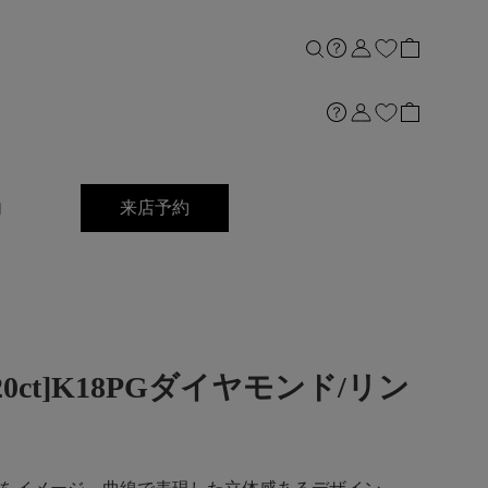
内
来店予約
20ct]K18PGダイヤモンド/リン