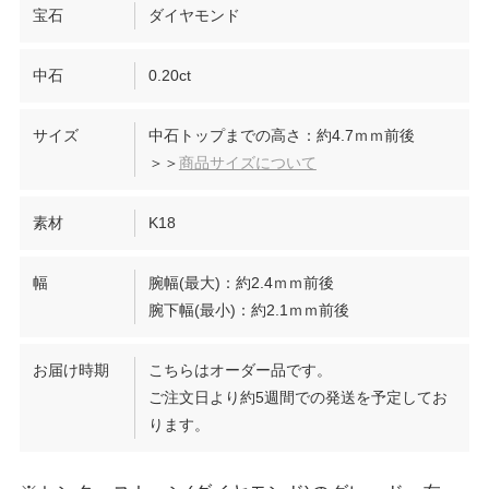
宝石
ダイヤモンド
中石
0.20ct
サイズ
中石トップまでの高さ：約4.7ｍｍ前後
＞＞
商品サイズについて
素材
K18
幅
腕幅(最大)：約2.4ｍｍ前後
腕下幅(最小)：約2.1ｍｍ前後
お届け時期
こちらはオーダー品です。
ご注文日より約5週間での発送を予定してお
ります。