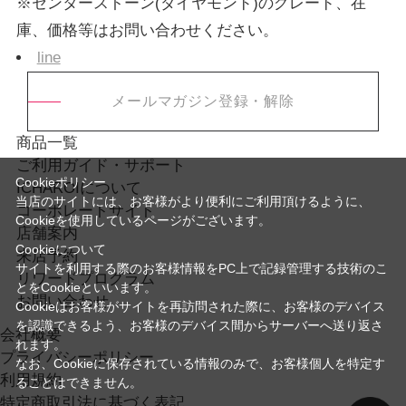
※センターストーン(ダイヤモンド)のグレード、在
庫、価格等はお問い合わせください。
line
メールマガジン登録・解除
商品一覧
ご利用ガイド・サポート
Cookieポリシー
ICHAROIについて
当店のサイトには、お客様がより便利にご利用頂けるように、
コーポレートサイト
Cookieを使用しているページがございます。
店舗案内
Cookieについて
来店予約
サイトを利用する際のお客様情報をPC上で記録管理する技術のこ
リワードプログラム
とをCookieといいます。
お問い合わせ
Cookieはお客様がサイトを再訪問された際に、お客様のデバイス
を認識できるよう、お客様のデバイス間からサーバーへ送り返さ
会社概要
れます。
プライバシーポリシー
なお、Cookieに保存されている情報のみで、お客様個人を特定す
利用規約
ることはできません。
特定商取引法に基づく表記