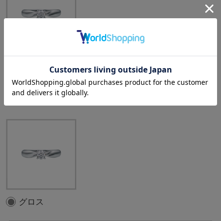
中石：0.50ct
選択中のテクスチャ
：
グロス
グロス