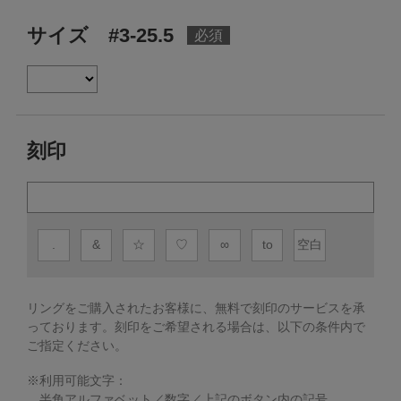
サイズ #3-25.5
刻印
.
&
☆
♡
∞
to
空白
リングをご購入されたお客様に、無料で刻印のサービスを承
っております。
刻印をご希望される場合は、以下の条件内で
ご指定ください。
※利用可能文字：
半角アルファベット／数字／上記のボタン内の記号