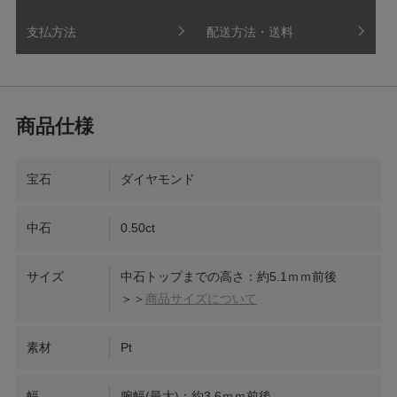
支払方法
配送方法・送料
宝石
ダイヤモンド
中石
0.50ct
サイズ
中石トップまでの高さ：約5.1ｍｍ前後
＞＞
商品サイズについて
素材
Pt
幅
腕幅(最大)：約3.6ｍｍ前後