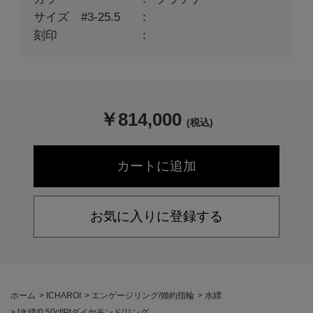
サイズ #3-25.5
刻印
￥
814,000
(税込)
お気に入りに登録する
ホーム
>
ICHAROI
>
エンゲージリング/婚約指輪
>
水縹
>
[水縹/0.50ct]Ptダイヤモンド/リング