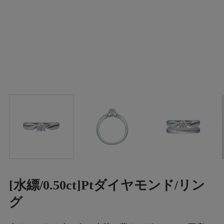
[水縹/0.50ct]Ptダイヤモンド/リン
グ