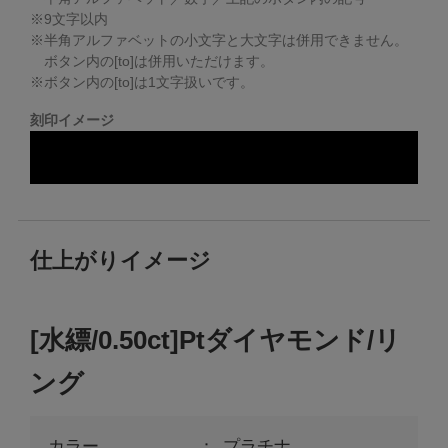
※
9
文字以内
※半角アルファベットの小文字と大文字は併用できません。
ボタン内の[to]は併用いただけます。
※ボタン内の[to]は1文字扱いです。
刻印イメージ
仕上がりイメージ
[水縹/0.50ct]Ptダイヤモンド/リ
ング
カラー
プラチナ