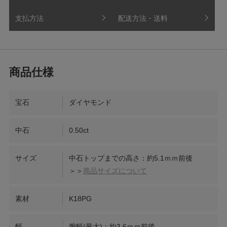
支払方法
配送方法・送料
宝石
ダイヤモンド
中石
0.50ct
サイズ
中石トップまでの高さ：約5.1ｍｍ前後
＞＞
商品サイズについて
素材
K18PG
幅
腕幅(最大)：約3.6ｍｍ前後