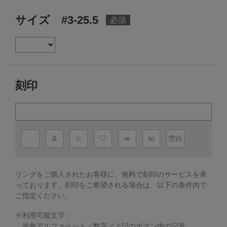
サイズ #3-25.5
刻印
.
&
☆
♡
∞
to
空白
リングをご購入されたお客様に、無料で刻印のサービスを承
っております。
刻印をご希望される場合は、以下の条件内で
ご指定ください。
※利用可能文字：
半角アルファベット／数字／上記のボタン内の記号