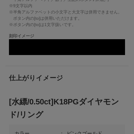
※
9
文字以内
※半角アルファベットの小文字と大文字は併用できません。
ボタン内の[to]は併用いただけます。
※ボタン内の[to]は1文字扱いです。
刻印イメージ
仕上がりイメージ
[水縹/0.50ct]K18PGダイヤモン
ド/リング
カラー
ピンクゴールド