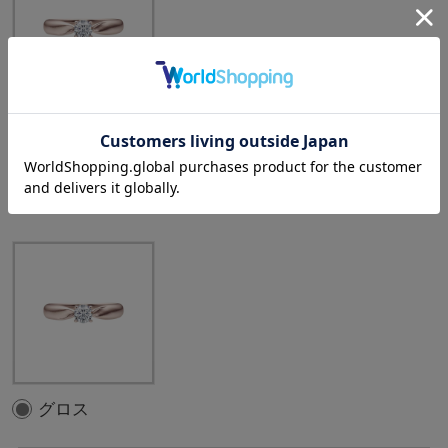
中石：0.50ct
選択中のテクスチャ
：
グロス
グロス