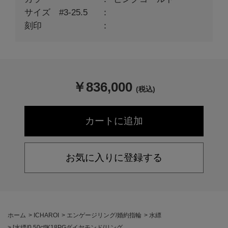
サイズ #3-25.5
刻印
￥
836,000
(税込)
お気に入りに登録する
ホーム
>
ICHAROI
>
エンゲージリング/婚約指輪
>
水縹
>
[水縹/0.50ct]K18PGダイヤモンド/リング