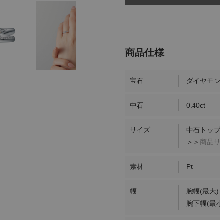
宝石
ダイヤモ
中石
0.40ct
サイズ
中石トップ
＞＞
商品
素材
Pt
幅
腕幅(最大)
腕下幅(最小