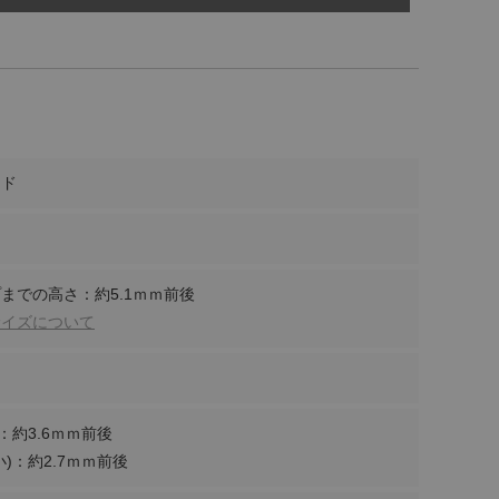
ンド
までの高さ：約5.1ｍｍ前後
サイズについて
：約3.6ｍｍ前後
)：約2.7ｍｍ前後