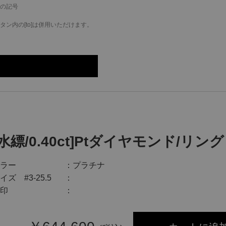
の記号
ン内の[to]は併用いただけます。
[水縹/0.40ct]Ptダイヤモンド/リング
ラー
プラチナ
イズ #3-25.5
印