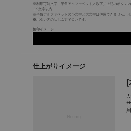
※利用可能文字：
半角アルファベット／数字／上記のボタン内
※
9
文字以内
※半角アルファベットの小文字と大文字は併用できません。ボタ
※ボタン内の[to]は1文字扱いです。
刻印イメージ
仕上がりイメージ
カ
サ
刻