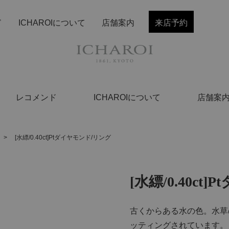
ド
ICHAROIについて
店舗案内
来店予約
レコメンド
ICHAROIについて
店舗案
>
[水縹/0.40ct]Ptダイヤモンド/リング
[水縹/0.40c
古くからある水の色。水草
ッティングされています。