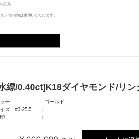
の記号
ン内の[to]は併用いただけます。
[水縹/0.40ct]K18ダイヤモンド/リン
ラー
ゴールド
イズ #3-25.5
印