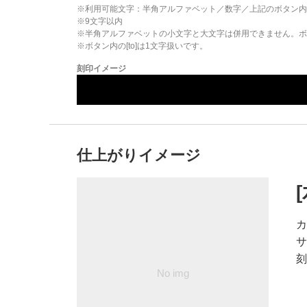
※利用可能文字：
半角アルファベット／数字／上記のボタン内
※
9
文字以内
※半角アルファベットの小文字と大文字は併用できません。ボタ
※ボタン内の[to]は1文字扱いです。
刻印イメージ
仕上がりイメージ
カ
サ
刻