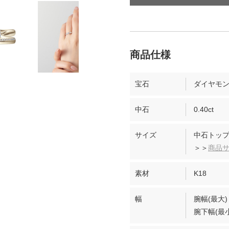
宝石
ダイヤモ
中石
0.40ct
サイズ
中石トップ
＞＞
商品
素材
K18
幅
腕幅(最大)
腕下幅(最小