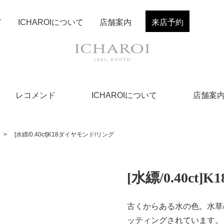
ド
ICHAROIについて
店舗案内
来店予約
レコメンド
ICHAROIについて
店舗案
>
[水縹/0.40ct]K18ダイヤモンド/リング
[水縹/0.40c
古くからある水の色。水草
ッティングされています。