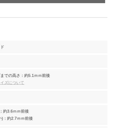
ンド
までの高さ：約5.1ｍｍ前後
サイズについて
：約3.6ｍｍ前後
)：約2.7ｍｍ前後