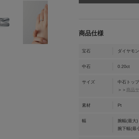
宝石
ダイヤモ
中石
0.20ct
サイズ
中石トップ
＞＞
商品
素材
Pt
幅
腕幅(最大)
腕下幅(最小