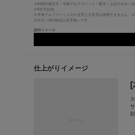
※利用可能文字：
半角アルファベット／数字／上記のボタン内
※
9
文字以内
※半角アルファベットの小文字と大文字は併用できません。ボタ
※ボタン内の[to]は1文字扱いです。
刻印イメージ
仕上がりイメージ
カ
サ
刻