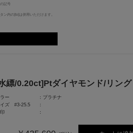
の記号
ン内の[to]は併用いただけます。
[水縹/0.20ct]Ptダイヤモンド/リング
ラー
プラチナ
イズ #3-25.5
印