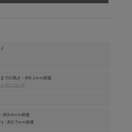
ンド
までの高さ：約5.1ｍｍ前後
サイズについて
：約3.6ｍｍ前後
)：約2.7ｍｍ前後