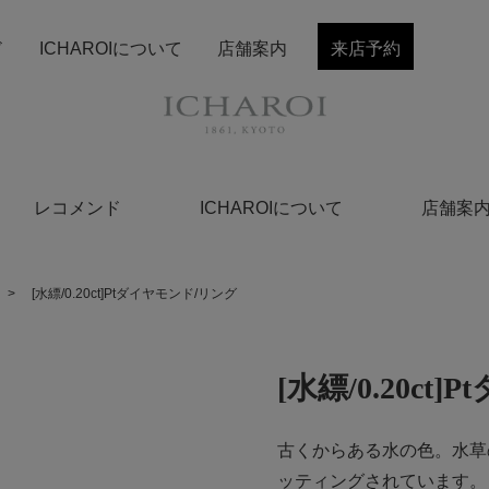
ド
ICHAROIについて
店舗案内
来店予約
レコメンド
ICHAROIについて
店舗案
>
[水縹/0.20ct]Ptダイヤモンド/リング
[水縹/0.20c
古くからある水の色。水草
ッティングされています。