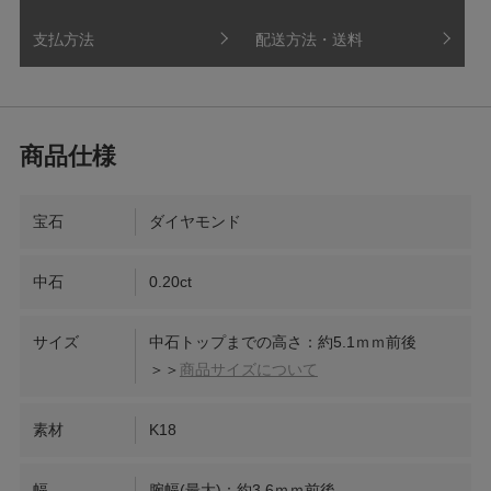
支払方法
配送方法・送料
宝石
ダイヤモンド
中石
0.20ct
サイズ
中石トップまでの高さ：約5.1ｍｍ前後
＞＞
商品サイズについて
素材
K18
幅
腕幅(最大)：約3.6ｍｍ前後