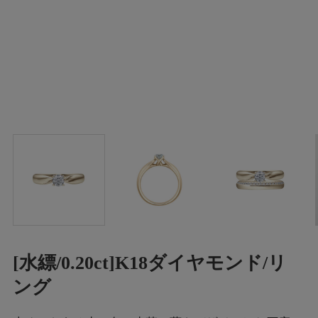
[水縹/0.20ct]K18ダイヤモンド/リ
ング