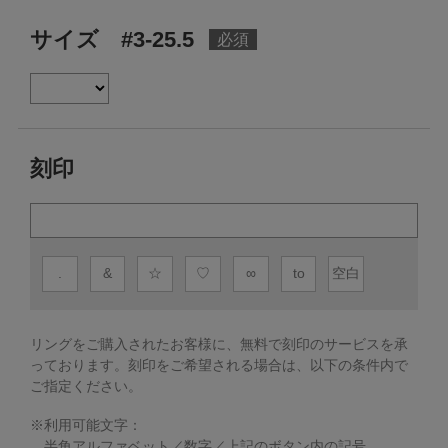
サイズ #3-25.5
刻印
.
&
☆
♡
∞
to
空白
リングをご購入されたお客様に、無料で刻印のサービスを承
っております。
刻印をご希望される場合は、以下の条件内で
ご指定ください。
※利用可能文字：
半角アルファベット／数字／上記のボタン内の記号