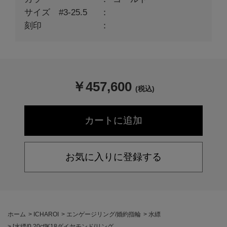
サイズ #3-25.5
刻印
￥
457,600
(税込)
お気に入りに登録する
ホーム
>
ICHAROI
>
エンゲージリング/婚約指輪
>
水縹
>
[水縹/0.20ct]K18ダイヤモンド/リング