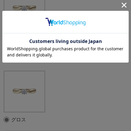
中石：0.20ct
選択中のテクスチャ
：
グロス
グロス