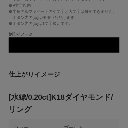
※
9
文字以内
※半角アルファベットの小文字と大文字は併用できません。
ボタン内の[to]は併用いただけます。
※ボタン内の[to]は1文字扱いです。
刻印イメージ
仕上がりイメージ
[水縹/0.20ct]K18ダイヤモンド/
リング
カラー
ゴールド