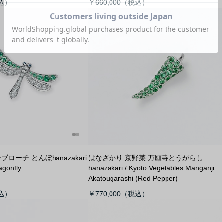
￥660,000
ンブローチ とんぼ
hanazakari
はなざかり 京野菜 万願寺とうがらし
agonfly
hanazakari / Kyoto Vegetables Manganji
Akatougarashi (Red Pepper)
￥770,000