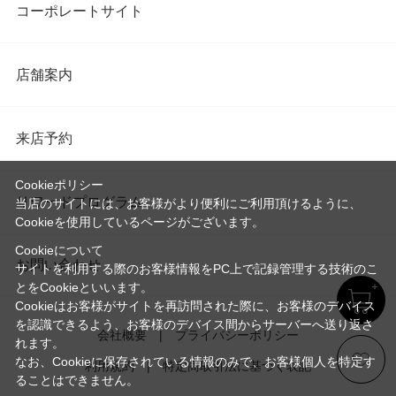
コーポレートサイト
店舗案内
来店予約
Cookieポリシー
リワードプログラム
当店のサイトには、お客様がより便利にご利用頂けるように、
Cookieを使用しているページがございます。
Cookieについて
お問い合わせ
サイトを利用する際のお客様情報をPC上で記録管理する技術のこ
とをCookieといいます。
Cookieはお客様がサイトを再訪問された際に、お客様のデバイス
を認識できるよう、お客様のデバイス間からサーバーへ送り返さ
会社概要
プライバシーポリシー
れます。
なお、Cookieに保存されている情報のみで、お客様個人を特定す
利用規約
特定商取引法に基づく表記
ることはできません。