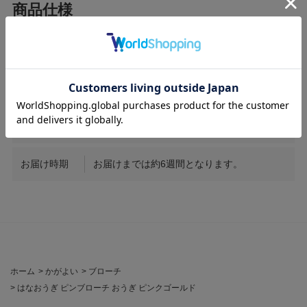
サイズ
縦約1.7cm 横約2.5cm
素材
K18PG / Diamond0.40ct
商品番号
HO008
お届け時期
お届けまでは約6週間となります。
ホーム
>
かがよい
>
ブローチ
>
はなおうぎ ピンブローチ おうぎ ピンクゴールド