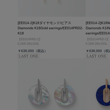
[EE014-2]K18ダイヤモンド/ピアス
[EE014-2]
Diamonds K18Gold earrings/EE014PRD2-
Diamonds K18W
K18
earrings/EE0
【EE014PRD-2】
【EE014PRD-2】
0.28/0.28ct DGL
0.28/0.28ct DGL
￥638,000
￥638,000