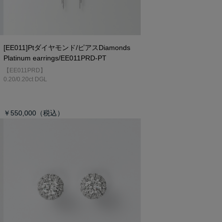
[EE011]Ptダイヤモンド/ピアス
Diamonds
Platinum earrings/EE011PRD-PT
【EE011PRD】
0.20/0.20ct DGL
￥550,000