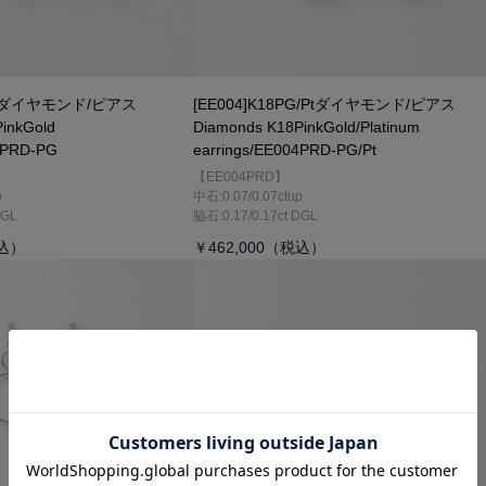
8PGダイヤモンド/ピアス
[EE004]K18PG/Ptダイヤモンド/ピアス
inkGold
Diamonds K18PinkGold/Platinum
1PRD-PG
earrings/EE004PRD-PG/Pt
【EE004PRD】
p
中石:0.07/0.07ctup
DGL
脇石:0.17/0.17ct DGL
￥462,000