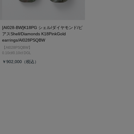
[AI028-BW]K18PG シェル/ダイヤモンド/ピ
アス
Shell/Diamonds K18PinkGold
earrings/AI028PSQBW
【AI028PSQBW】
0.10ct/0.10ct DGL
￥902,000