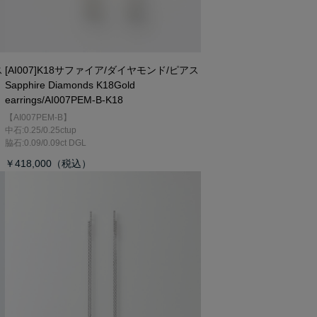
ス
[AI007]K18サファイア/ダイヤモンド/ピアス
Sapphire Diamonds K18Gold
earrings/AI007PEM-B-K18
【AI007PEM-B】
中石:0.25/0.25ctup
脇石:0.09/0.09ct DGL
￥418,000