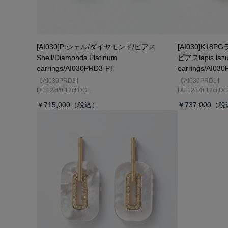
[AI030]Ptシェル/ダイヤモンド/ピアス
[AI030]K1
Shell/Diamonds Platinum
ピアス
lapis la
earrings/AI030PRD3-PT
earrings/AI03
【AI030PRD3】
【AI030PRD1】
D0.12ct/0.12ct DGL
D0.12ct/0.12ct D
￥715,000
￥737,000