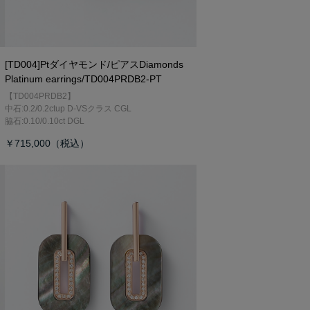
[TD004]Ptダイヤモンド/ピアス
Diamonds
Platinum earrings/TD004PRDB2-PT
【TD004PRDB2】
中石:0.2/0.2ctup D-VSクラス CGL
脇石:0.10/0.10ct DGL
￥715,000