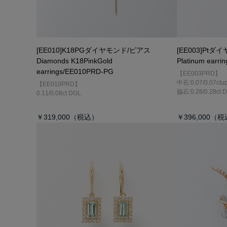
[EE010]K18PGダイヤモンド/ピアス
[EE003]Pt
Diamonds K18PinkGold
Platinum earr
earrings/EE010PRD-PG
【EE003PRD】
中石:0.07/0.07ctu
【EE010PRD】
脇石:0.28/0.28ct 
0.11/0.08ct DGL
￥319,000
￥396,000