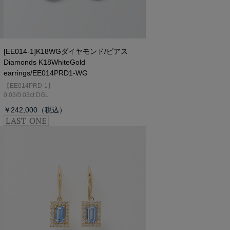
[EE014-1]K18WGダイヤモンド/ピアス
Diamonds K18WhiteGold
earrings/EE014PRD1-WG
【EE014PRD-1】
0.03/0.03ct DGL
￥242,000