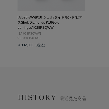
[AI028-WW]K18 シェル/ダイヤモンド/ピア
ス
Shell/Diamonds K18Gold
earrings/AI028PSQWW
【AI028PSQWW】
0.10ct/0.10ct DGL
￥902,000
HISTORY