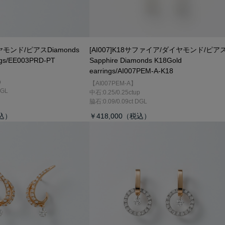
ダイヤモンド/ピアス
Diamonds
[AI007]K18サファイア/ダイヤモンド/ピア
ings/EE003PRD-PT
Sapphire Diamonds K18Gold
earrings/AI007PEM-A-K18
p
【AI007PEM-A】
DGL
中石:0.25/0.25ctup
脇石:0.09/0.09ct DGL
￥418,000