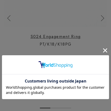
S024 Engagement Ring
PT/K18/K18PG
Lab-Grown Diamond
0.50ct 198,000yen（tax in）～
1.00ct 308,000yen（tax in）～
1.50ct 418,000yen（tax in）～
2.00ct 605,000yen（tax in）～