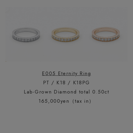
E005 Eternity Ring
PT / K18 / K18PG
Lab-Grown Diamond total 0.50ct
165,000yen（tax in）