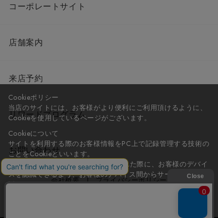
コーポレートサイト
店舗案内
来店予約
Cookieポリシー
当店のサイトには、お客様がより便利にご利用頂けるように、
リワードプログラム
Cookieを使用しているページがございます。
Cookieについて
サイトを利用する際のお客様情報をPC上で記録管理する技術の
お問い合わせ
ことをCookieといいます。
Cookieはお客様がサイトを再訪問された際に、お客様のデバイ
スを認識できるよう、お客様のデバイス間からサーバーへ送り
会社概要
プライバシーポリシー
返されます。
なお、Cookieに保存されている情報のみで、お客様個人を特定
利用規約
特定商取引法に基づく表記
することはできません。