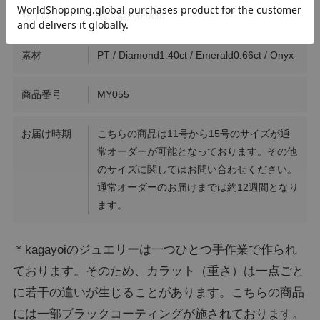
サイズ
最大幅約0.9cm
素材
PT / Diamond1.40ct / Emerald0.66ct / Onyx
商品番号
MY055
お届け時期
こちらの商品は11号から15号のサイズが通
常オーダーが可能となっております。その他
のサイズに関してはお問い合わせください。
通常オーダーのお届けまでは約12週間となり
ます。
＊kagayoiのジュエリーは一つひとつ手作業で作られ
ております。そのため、カラット（重さ）は一点ごと
に若干の違いが生じることがあります。こちらの商品
には一部ブラックコーティングが施されております。