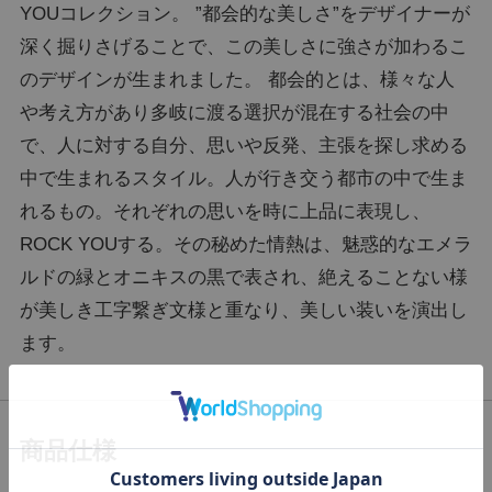
YOUコレクション。 ”都会的な美しさ”をデザイナーが
深く掘りさげることで、この美しさに強さが加わるこ
のデザインが生まれました。 都会的とは、様々な人
や考え方があり多岐に渡る選択が混在する社会の中
で、人に対する自分、思いや反発、主張を探し求める
中で生まれるスタイル。人が行き交う都市の中で生ま
れるもの。それぞれの思いを時に上品に表現し、
ROCK YOUする。その秘めた情熱は、魅惑的なエメラ
ルドの緑とオニキスの黒で表され、絶えることない様
が美しき工字繋ぎ文様と重なり、美しい装いを演出し
ます。