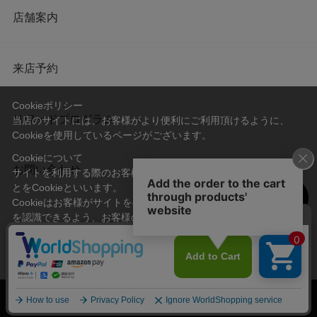
店舗案内
来店予約
Cookieポリシー
リワードプログラム
当店のサイトには、お客様がより便利にご利用頂けるように、
Cookieを使用しているページがございます。
Cookieについて
お問い合わせ
サイトを利用する際のお客様情報をPC上で記録管理する技術のこ
とをCookieといいます。
Cookieはお客様がサイトを再訪問された際に、お客様のデバイス
を認識できるよう、お客様のデバイス間からサーバーへ送り返さ
会社概要
プライバシーポリシー
れます。
なお、Cookieに保存されている情報のみで、お客様個人を特定す
利用規約
特定商取引法に基づく表記
ることはできません。
承諾する
© Imayo & Co.,Ltd