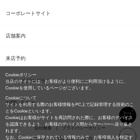
コーポレートサイト
店舗案内
来店予約
Cookieポリシー
リワードプログラム
当店のサイトには、お客様がより便利にご利用頂けるように、
Cookieを使用しているページがございます。
Cookieについて
お問い合わせ
サイトを利用する際のお客様情報をPC上で記録管理する技術のこ
とをCookieといいます。
Cookieはお客様がサイトを再訪問された際に、お客様のデバイス
を認識できるよう、お客様のデバイス間からサーバーへ送り返さ
会社概要
プライバシーポリシー
れます。
なお、Cookieに保存されている情報のみで、お客様個人を特定す
利用規約
特定商取引法に基づく表記