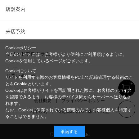
店舗案内
来店予約
Cookieポリシー
リワードプログラム
当店のサイトには、お客様がより便利にご利用頂けるように、
Cookieを使用しているページがございます。
Cookieについて
お問い合わせ
サイトを利用する際のお客様情報をPC上で記録管理する技術のこ
とをCookieといいます。
Cookieはお客様がサイトを再訪問された際に、お客様のデバイス
を認識できるよう、お客様のデバイス間からサーバーへ送り返さ
会社概要
プライバシーポリシー
れます。
なお、Cookieに保存されている情報のみで、お客様個人を特定す
利用規約
特定商取引法に基づく表記
ることはできません。
承諾する
© Imayo & Co.,Ltd