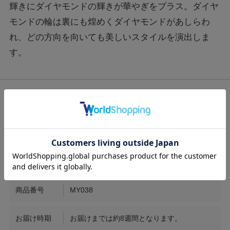
輝きにダイヤモンドの輝きが華やぎをプラス。ダイヤ
モンドの輪は裏にも煌めくダイヤモンドがあしらわ
れ、どの方向を向いても美しいスタイルを演出しま
す。
サイズ
全長約87cm
素材
K18 / Diamond1.81ct
商品番号
MY038
お届け時期
お届けまでは約8週間となります。