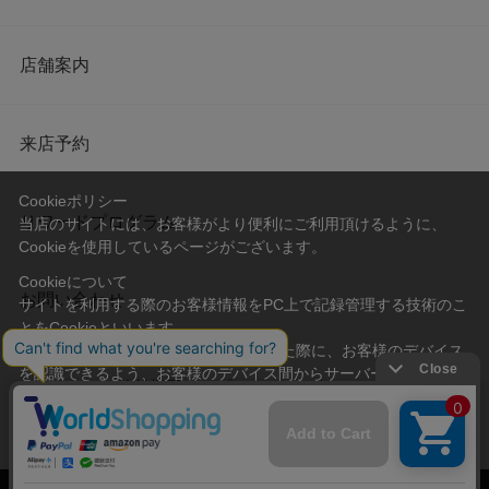
店舗案内
来店予約
Cookieポリシー
リワードプログラム
当店のサイトには、お客様がより便利にご利用頂けるように、
Cookieを使用しているページがございます。
Cookieについて
お問い合わせ
サイトを利用する際のお客様情報をPC上で記録管理する技術のこ
とをCookieといいます。
Cookieはお客様がサイトを再訪問された際に、お客様のデバイス
を認識できるよう、お客様のデバイス間からサーバーへ送り返さ
会社概要
プライバシーポリシー
れます。
なお、Cookieに保存されている情報のみで、お客様個人を特定す
利用規約
特定商取引法に基づく表記
ることはできません。