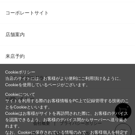
コーポレートサイト
店舗案内
来店予約
Cookieポリシー
リワードプログラム
当店のサイトには、お客様がより便利にご利用頂けるように、
Cookieを使用しているページがございます。
Cookieについて
お問い合わせ
サイトを利用する際のお客様情報をPC上で記録管理する技術のこ
とをCookieといいます。
Cookieはお客様がサイトを再訪問された際に、お客様のデバイス
を認識できるよう、お客様のデバイス間からサーバーへ送り返さ
会社概要
プライバシーポリシー
れます。
なお、Cookieに保存されている情報のみで、お客様個人を特定す
利用規約
特定商取引法に基づく表記