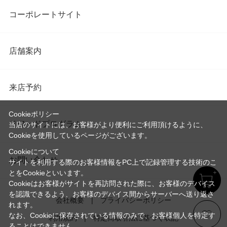
コーポレートサイト
店舗案内
来店予約
Cookieポリシー
リワードプログラム
当店のサイトには、お客様がより便利にご利用頂けるように、
Cookieを使用しているページがございます。
Cookieについて
お問い合わせ
サイトを利用する際のお客様情報をPC上で記録管理する技術のこ
とをCookieといいます。
Cookieはお客様がサイトを再訪問された際に、お客様のデバイス
を認識できるよう、お客様のデバイス間からサーバーへ送り返さ
会社概要
プライバシーポリシー
れます。
なお、Cookieに保存されている情報のみで、お客様個人を特定す
利用規約
特定商取引法に基づく表記
ることはできません。