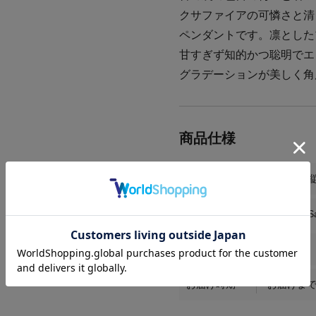
クサファイアの可憐さと清
ペンダントです。凛とした
甘すぎず知的かつ聡明でエ
グラデーションが美しく角
サイズ
モチーフ縦約
素材
PT / PinkS
商品番号
KS083
お届け時期
お届けまで