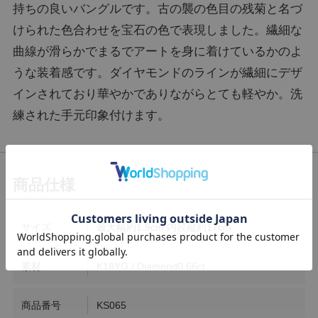
持ちの良いバングルです。古の襲の色目の残菊と名づ
けられた色合わせを宝石の色で表現しました。繊細な
曲線が滑らかでまるでアートを身に着けているかのよ
うな装着感です。ダイヤモンドのラインが繊細にデザ
インされており華やかでありながらとても軽やか。洗
練された手元印象付けます。
サイズ
最大幅約1.9cm 内径縦約17cm
素材
K18YG / Diamond0.66ct
商品番号
KS065