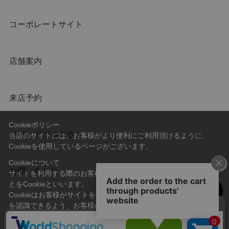
コーポレートサイト
店舗案内
来店予約
Cookieポリシー
リワードプログラム
当店のサイトには、お客様がより便利にご利用頂けるように、
Cookieを使用しているページがございます。
Cookieについて
お問い合わせ
サイトを利用する際のお客様情報をPC上で記録管理する技術のこ
とをCookieといいます。
Cookieはお客様がサイトを再訪問された際に、お客様のデバイス
を認識できるよう、お客様のデバイス間からサーバーへ送り返さ
会社概要
プライバシーポリシー
れます。
なお、Cookieに保存されている情報のみで、お客様個人を特定す