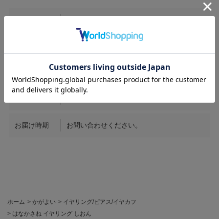
サイズ
縦約2.5cm 横約0.8cm
素材
K18PG / Amethyst1.38ct / 1.30ct /
Diamond0.31ct / 0.31ct / Sapphire0.12ct /
0.12ct
商品番号
KS010
お届け時期
お問い合わせください。
ホーム
>
かがよい
>
イヤリング/ピアス/イヤカフ
>
はなかさね イヤリング しおん