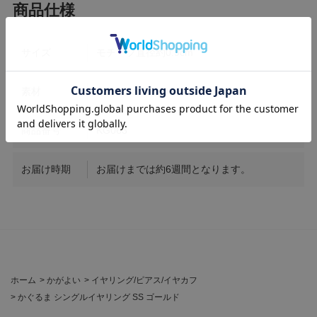
サイズ
モチーフ直径約0.9cm
素材
K18 / Diamond0.18ct / 0.18ct
商品番号
KG063
お届け時期
お届けまでは約6週間となります。
ホーム
>
かがよい
>
イヤリング/ピアス/イヤカフ
>
かぐるま シングルイヤリング SS ゴールド