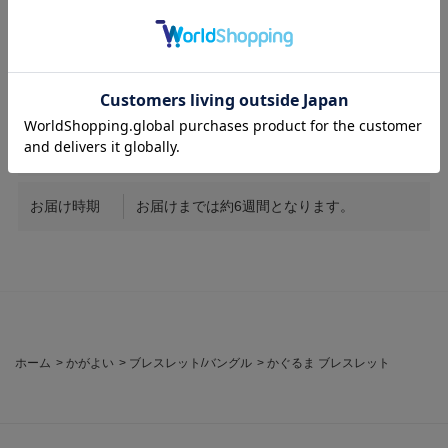
サイズ
全長20cm
素材
PT / Diamond1.06ct
商品番号
KG053
お届け時期
お届けまでは約6週間となります。
ホーム
>
かがよい
>
ブレスレット/バングル
>
かぐるま ブレスレット