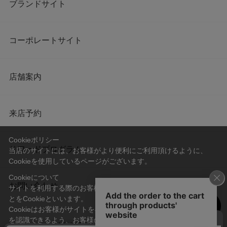
ブランドサイト
コーポレートサイト
店舗案内
来店予約
Cookieポリシー
リワードプログラム
当店のサイトには、お客様がより便利にご利用頂けるように、
Cookieを使用しているページがございます。
Cookieについて
お問い合わせ
サイトを利用する際のお客様情報をPC上で記録管理する技術のこ
とをCookieといいます。
Cookieはお客様がサイトを再訪問された際に、お客様のデバイス
を認識できるよう、お客様のデバイス間からサーバーへ送り返さ
会社概要
プライバシーポリシー