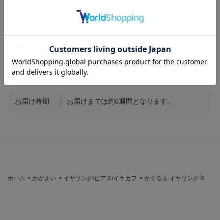
サイズ
縦約2cm 横約1cm
素材
PT / Diamond0.43ct / 0.43ct
商品番号
KG011
お届け時期
お届けまでは約6週間となります。
ホーム
>
かがよい
>
イヤリング/ピアス/イヤカフ
>
かぐるま イヤリング S