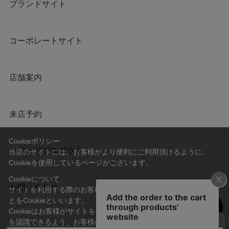
ブランドサイト
コーポレートサイト
店舗案内
来店予約
Cookieポリシー
リワードプログラム
当店のサイトには、お客様がより便利にご利用頂けるように、
Cookieを使用しているページがございます。
Cookieについて
お問い合わせ
サイトを利用する際のお客様情報をPC上で記録管理する技術のこ
とをCookieといいます。
Cookieはお客様がサイトを再訪問された際に、お客様のデバイス
を認識できるよう、お客様のデバイス間からサーバーへ送り返さ
会社概要
プライバシーポリシー