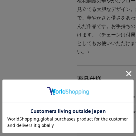
桜花爛漫の華やかなブロー
見立てる大胆なデザイン。
で、華やかさと儚さをあわ
んだ作品です。お手持ちの
けます。（チェーンは付属
としてもお使いいただけま
い。）
サイズ
縦約3.8cm
素材
PT / Diamo
商品番号
HN009