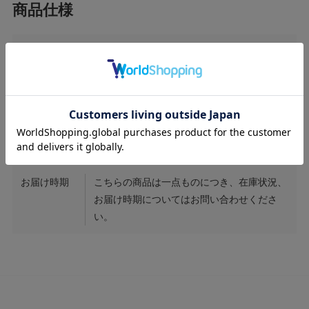
サイズ
センター部縦約2.2cm 横1.9cm
素材
PT / Sapphire2.32ct / noheat /
Diamond5.24ct / 0.27ct / 0.41ct
商品番号
ER022
お届け時期
こちらの商品は一点ものにつき、在庫状況、
お届け時期についてはお問い合わせくださ
い。