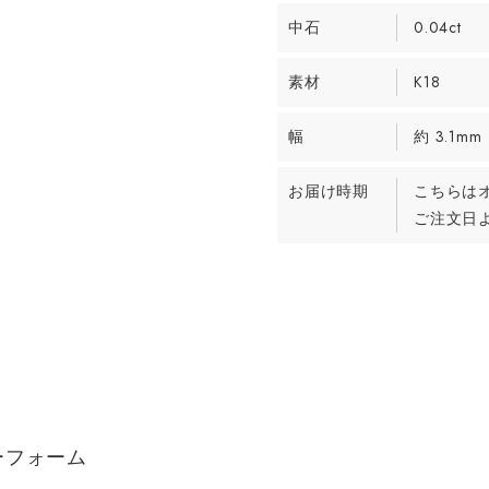
中石
0.04ct
素材
K18
幅
約 3.1mm
お届け時期
こちらは
ご注文日よ