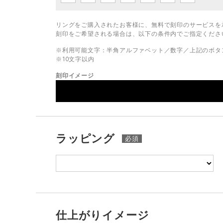
リングをご購入されたお客様に、無料で刻印のサービスを
刻印をご希望される場合は、以下の条件内でご指定くださ
※利用可能文字：
半角アルファベット／数字／上記のボタ
※
10
文字以内
刻印イメージ
ラッピング
仕上がりイメージ