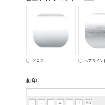
グロス
ヘアライン(+
刻印
,
.
'
&
−
/
空白