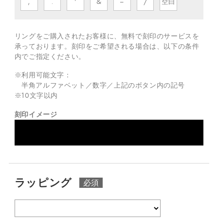
,
.
'
&
−
/
空白
リングをご購入されたお客様に、無料で刻印のサービスを
承っております。
刻印をご希望される場合は、以下の条件
内でご指定ください。
※利用可能文字：
半角アルファベット／数字／上記のボタン内の記号
※
10
文字以内
刻印イメージ
ラッピング