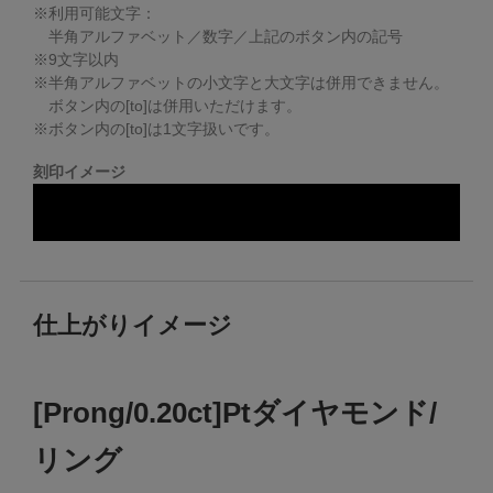
※利用可能文字：
半角アルファベット／数字／上記のボタン内の記号
※
9
文字以内
※半角アルファベットの小文字と大文字は併用できません。
ボタン内の[to]は併用いただけます。
※ボタン内の[to]は1文字扱いです。
刻印イメージ
仕上がりイメージ
[Prong/0.20ct]Ptダイヤモンド/
リング