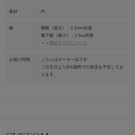
素材
Pt
幅
腕幅（最大）：2.1mm前後
腕下幅（最小）：1.8㎜前後
＞＞
商品サイズについて
お届け時期
こちらはオーダー品です。
ご注文日より約6週間での発送を予定してお
ります。