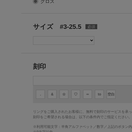
グロス
サイズ #3-25.5
刻印
.
&
☆
♡
∞
to
空白
リングをご購入されたお客様に、無料で刻印のサービスを承っ
刻印をご希望される場合は、以下の条件内でご指定ください。
※利用可能文字：
半角アルファベット／数字／上記のボタン内