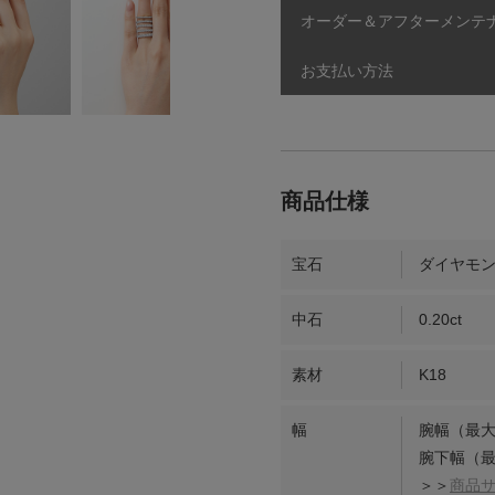
オーダー＆アフターメンテ
お支払い方法
宝石
ダイヤモ
中石
0.20ct
素材
K18
幅
腕幅（最大
腕下幅（最
＞＞
商品