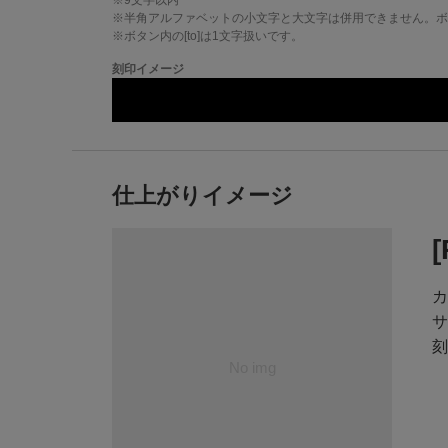
※
9
文字以内
※半角アルファベットの小文字と大文字は併用できません。ボタ
※ボタン内の[to]は1文字扱いです。
刻印イメージ
仕上がりイメージ
カ
サ
刻