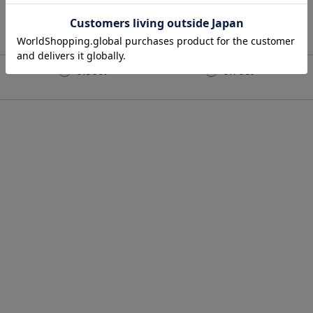
0.50ct
0.70ct