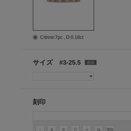
Citrine:7pc , D:0.18ct
サイズ #3-25.5
刻印
.
&
☆
♡
∞
to
空白