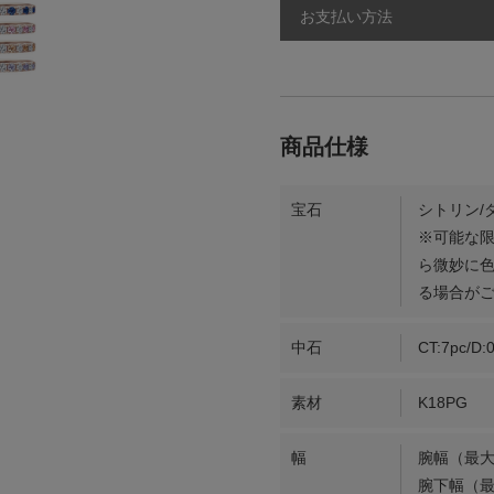
お支払い方法
宝石
シトリン/
※可能な
ら微妙に
る場合が
中石
CT:7pc/D:0
素材
K18PG
幅
腕幅（最大
腕下幅（最