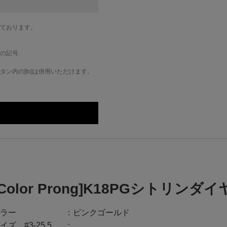
ております。
の記号
ン内の[to]は併用いただけます。
[Color Prong]K18PGシトリン
ラー
ピンクゴールド
イズ #3-25.5