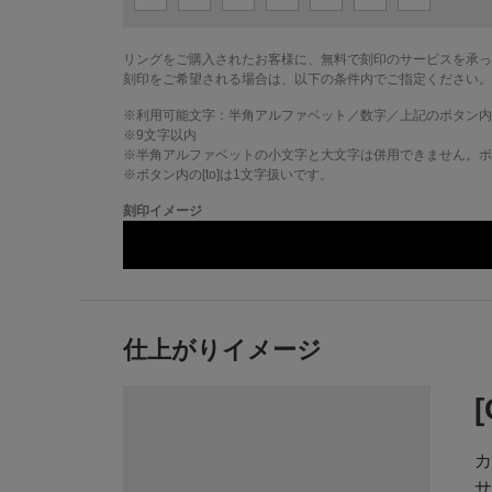
リングをご購入されたお客様に、無料で刻印のサービスを承っ
刻印をご希望される場合は、以下の条件内でご指定ください。
※利用可能文字：
半角アルファベット／数字／上記のボタン内
※
9
文字以内
※半角アルファベットの小文字と大文字は併用できません。ボタ
※ボタン内の[to]は1文字扱いです。
刻印イメージ
仕上がりイメージ
カ
サ