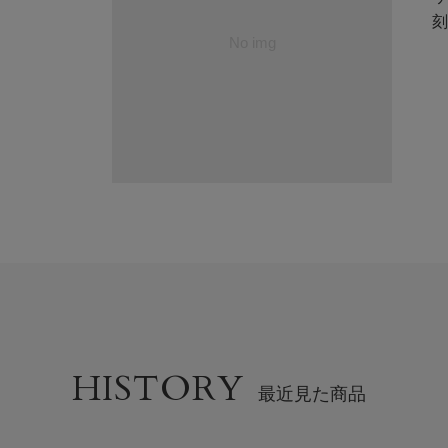
刻
HISTORY