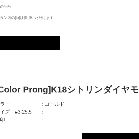
の記号
ン内の[to]は併用いただけます。
[Color Prong]K18シトリンダイ
ラー
ゴールド
イズ #3-25.5
印