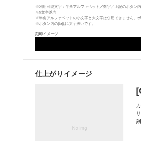
※利用可能文字：
半角アルファベット／数字／上記のボタン内
※
9
文字以内
※半角アルファベットの小文字と大文字は併用できません。ボタ
※ボタン内の[to]は1文字扱いです。
刻印イメージ
仕上がりイメージ
カ
サ
刻