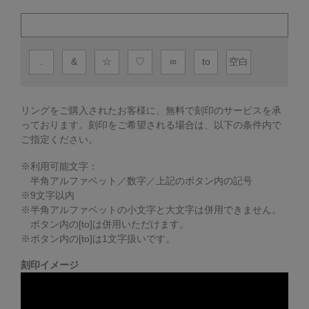
.
&
☆
♡
∞
to
空白
リングをご購入されたお客様に、無料で刻印のサービスを承
っております。
刻印をご希望される場合は、以下の条件内で
ご指定ください。
※利用可能文字：
半角アルファベット／数字／上記のボタン内の記号
※
9
文字以内
※半角アルファベットの小文字と大文字は併用できません。
ボタン内の[to]は併用いただけます。
※ボタン内の[to]は1文字扱いです。
刻印イメージ