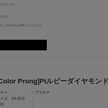
ております。
の記号
ン内の[to]は併用いただけます。
[Color Prong]Ptルビーダイヤモン
ラー
プラチナ
イズ #3-25.5
印