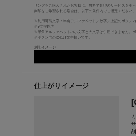
リングをご購入されたお客様に、無料で刻印のサービスを承っ
刻印をご希望される場合は、以下の条件内でご指定ください。
※利用可能文字：
半角アルファベット／数字／上記のボタン内
※
9
文字以内
※半角アルファベットの小文字と大文字は併用できません。ボタ
※ボタン内の[to]は1文字扱いです。
刻印イメージ
仕上がりイメージ
カ
サ
刻