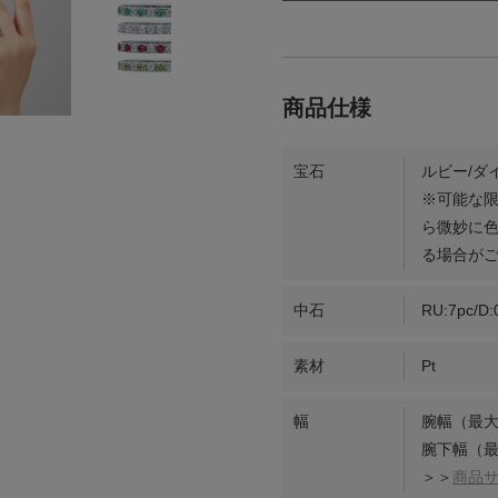
宝石
ルビー/ダ
※可能な
ら微妙に
る場合が
中石
RU:7pc/D:
素材
Pt
幅
腕幅（最大
腕下幅（最
＞＞
商品