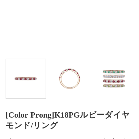
[Color Prong]K18PGルビーダイヤ
モンド/リング