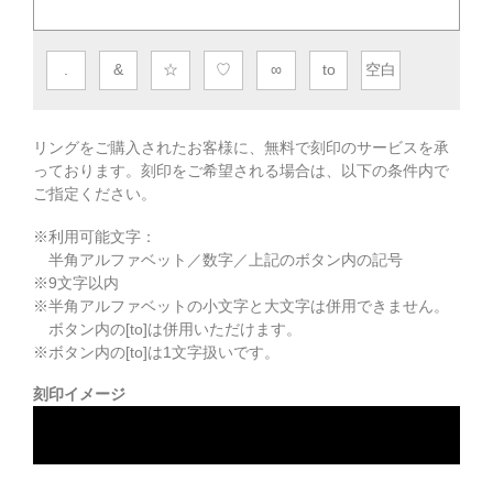
.
&
☆
♡
∞
to
空白
リングをご購入されたお客様に、無料で刻印のサービスを承
っております。
刻印をご希望される場合は、以下の条件内で
ご指定ください。
※利用可能文字：
半角アルファベット／数字／上記のボタン内の記号
※
9
文字以内
※半角アルファベットの小文字と大文字は併用できません。
ボタン内の[to]は併用いただけます。
※ボタン内の[to]は1文字扱いです。
刻印イメージ