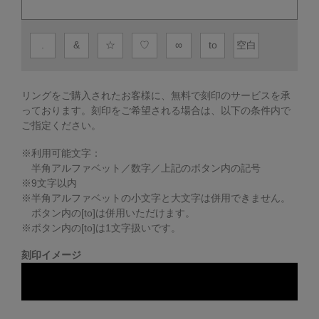
.
&
☆
♡
∞
to
空白
リングをご購入されたお客様に、無料で刻印のサービスを承
っております。
刻印をご希望される場合は、以下の条件内で
ご指定ください。
※利用可能文字：
半角アルファベット／数字／上記のボタン内の記号
※
9
文字以内
※半角アルファベットの小文字と大文字は併用できません。
ボタン内の[to]は併用いただけます。
※ボタン内の[to]は1文字扱いです。
刻印イメージ