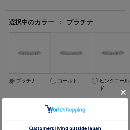
選択中の
カラー
：
プラチナ
プラチナ
ゴールド
ピンクゴール
ド
選択中の中石
：
Moonstone:7pc ,
D:0.18ct