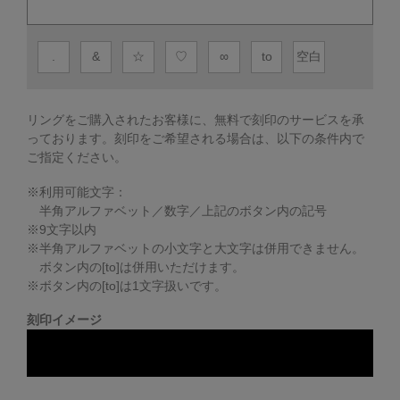
.
&
☆
♡
∞
to
空白
リングをご購入されたお客様に、無料で刻印のサービスを承
っております。
刻印をご希望される場合は、以下の条件内で
ご指定ください。
※利用可能文字：
半角アルファベット／数字／上記のボタン内の記号
※
9
文字以内
※半角アルファベットの小文字と大文字は併用できません。
ボタン内の[to]は併用いただけます。
※ボタン内の[to]は1文字扱いです。
刻印イメージ