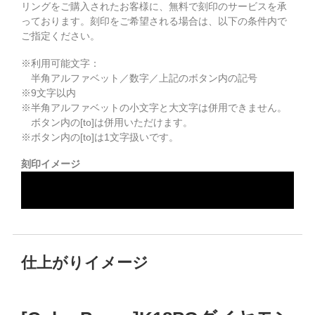
リングをご購入されたお客様に、無料で刻印のサービスを承
っております。
刻印をご希望される場合は、以下の条件内で
ご指定ください。
※利用可能文字：
半角アルファベット／数字／上記のボタン内の記号
※
9
文字以内
※半角アルファベットの小文字と大文字は併用できません。
ボタン内の[to]は併用いただけます。
※ボタン内の[to]は1文字扱いです。
刻印イメージ
仕上がりイメージ