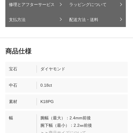
修理とアフターサービス
ラッピングについて
支払方法
配送方法・送料
宝石
ダイヤモンド
中石
0.18ct
素材
K18PG
幅
腕幅（最大）：2.4mm前後
腕下幅（最小）：2.2㎜前後
＞＞
商品サイズについて